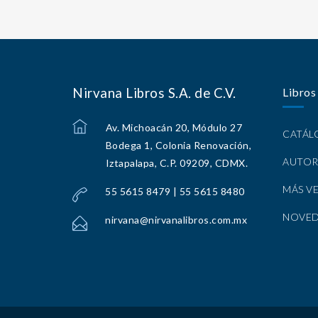
Nirvana Libros S.A. de C.V.
Libros
Av. Michoacán 20, Módulo 27
CATÁ
Bodega 1, Colonia Renovación,
AUTOR
Iztapalapa, C.P. 09209, CDMX.
MÁS V
55 5615 8479 | 55 5615 8480
NOVE
nirvana@nirvanalibros.com.mx