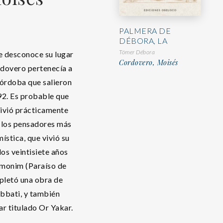
PALMERA DE
DÉBORA, LA
Tómer Débora
se desconoce su lugar
Cordovero, Moisés
rdovero pertenecía a
Córdoba que salieron
492. Es probable que
vivió prácticamente
e los pensadores más
ística, que vivió su
los veintisiete años
mmonim (Paraíso de
pletó una obra de
abbati, y también
ar titulado Or Yakar.