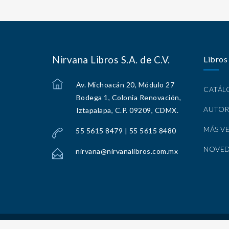
Nirvana Libros S.A. de C.V.
Libros
Av. Michoacán 20, Módulo 27
CATÁ
Bodega 1, Colonia Renovación,
AUTOR
Iztapalapa, C.P. 09209, CDMX.
MÁS V
55 5615 8479 | 55 5615 8480
NOVE
nirvana@nirvanalibros.com.mx