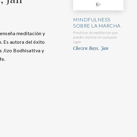
MINDFULNESS
SOBRE LA MARCHA
Prácticas de meditación que
 enseña meditación y
puedes realizar en cualquier
. Es autora del éxito
lugar
Chozen Bays, Jan
s Jizo Bodhisattva y
fe.