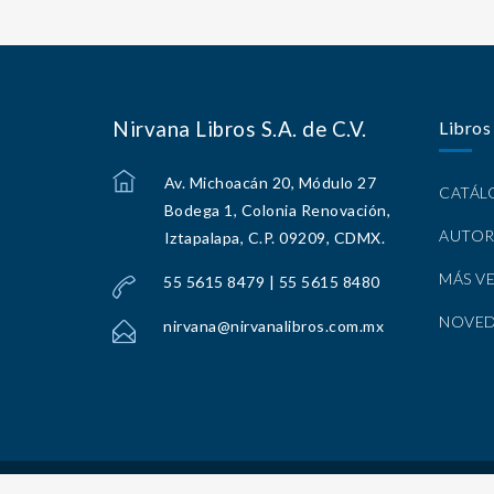
Nirvana Libros S.A. de C.V.
Libros
Av. Michoacán 20, Módulo 27
CATÁ
Bodega 1, Colonia Renovación,
AUTOR
Iztapalapa, C.P. 09209, CDMX.
MÁS V
55 5615 8479 | 55 5615 8480
NOVE
nirvana@nirvanalibros.com.mx