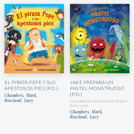
EL PIRATA PEPE Y SUS
JAKE PREPARA UN
APESTOSOS PIES (P.D.)
PASTEL MONSTRUOSO
(P.D.)
Chambers, Mark,
Rowland, Lucy
Con pegatinas de huevo podrido para
frotar y oler
Chambers, Mark,
Rowland, Lucy