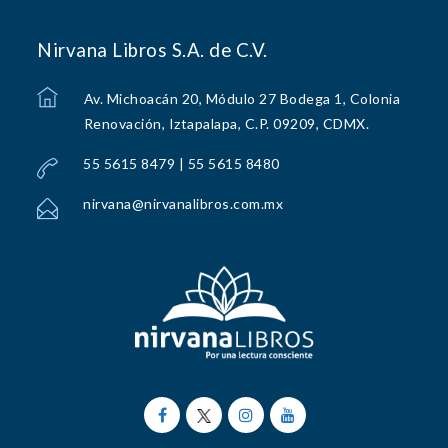
Nirvana Libros S.A. de C.V.
Av. Michoacán 20, Módulo 27 Bodega 1, Colonia
Renovación, Iztapalapa, C.P. 09209, CDMX.
55 5615 8479 | 55 5615 8480
nirvana@nirvanalibros.com.mx