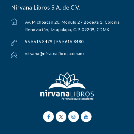
Nirvana Libros S.A. de C.V.
Av. Michoacán 20, Módulo 27 Bodega 1, Colonia
Renovación, Iztapalapa, C.P. 09209, CDMX.
55 5615 8479 | 55 5615 8480
nirvana@nirvanalibros.com.mx