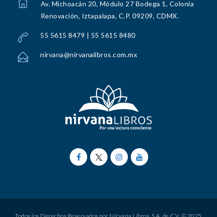
Av. Michoacán 20, Módulo 27 Bodega 1, Colonia
Renovación, Iztapalapa, C.P. 09209, CDMX.
55 5615 8479 | 55 5615 8480
nirvana@nirvanalibros.com.mx
Todos los Derechos Reservados por Nirvana Libros, S.A. de C.V. © 2025