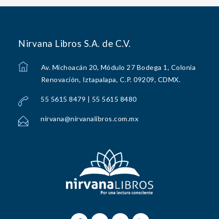
Nirvana Libros S.A. de C.V.
Av. Michoacán 20, Módulo 27 Bodega 1, Colonia
Renovación, Iztapalapa, C.P. 09209, CDMX.
55 5615 8479 | 55 5615 8480
nirvana@nirvanalibros.com.mx