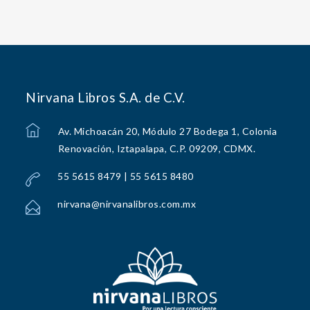
Nirvana Libros S.A. de C.V.
Av. Michoacán 20, Módulo 27 Bodega 1, Colonia
Renovación, Iztapalapa, C.P. 09209, CDMX.
55 5615 8479 | 55 5615 8480
nirvana@nirvanalibros.com.mx