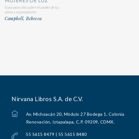
MUJERES DE LUZ
Guía para descubrir el poder de tu
alma y su propósito
Campbell, Rebecca
Nirvana Libros S.A. de C.V.
Av. Michoacán 20, Módulo 27 Bodega 1, Colonia
Renovación, Iztapalapa, C.P. 09209, CDMX.
55 5615 8479 | 55 5615 8480