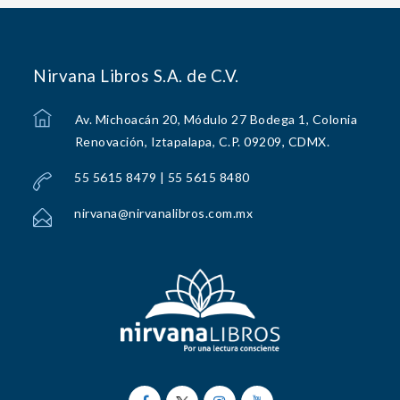
Nirvana Libros S.A. de C.V.
Av. Michoacán 20, Módulo 27 Bodega 1, Colonia
Renovación, Iztapalapa, C.P. 09209, CDMX.
55 5615 8479 | 55 5615 8480
nirvana@nirvanalibros.com.mx