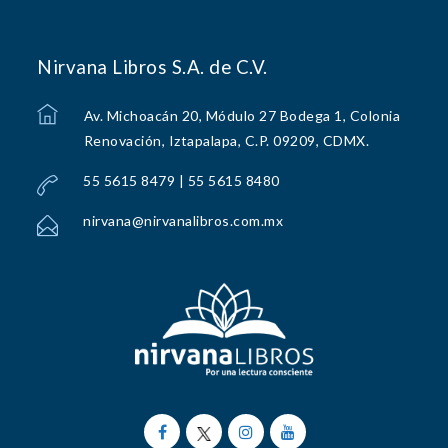
Nirvana Libros S.A. de C.V.
Av. Michoacán 20, Módulo 27 Bodega 1, Colonia
Renovación, Iztapalapa, C.P. 09209, CDMX.
55 5615 8479 | 55 5615 8480
nirvana@nirvanalibros.com.mx