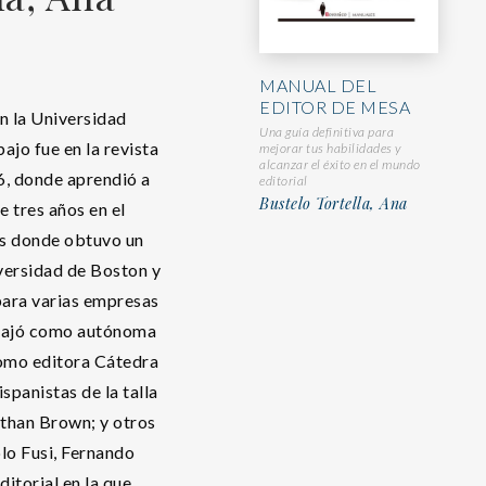
MANUAL DEL
EDITOR DE MESA
n la Universidad
Una guía definitiva para
jo fue en la revista
mejorar tus habilidades y
alcanzar el éxito en el mundo
6, donde aprendió a
editorial
Bustelo Tortella, Ana
e tres años en el
s donde obtuvo un
versidad de Boston y
para varias empresas
abajó como autónoma
como editora Cátedra
ispanistas de la talla
athan Brown; y otros
lo Fusi, Fernando
ditorial en la que