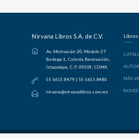
Nirvana Libros S.A. de C.V.
Libros
Av. Michoacán 20, Módulo 27
CATÁ
Bodega 1, Colonia Renovación,
AUTOR
Iztapalapa, C.P. 09209, CDMX.
MÁS V
55 5615 8479 | 55 5615 8480
NOVE
nirvana@nirvanalibros.com.mx