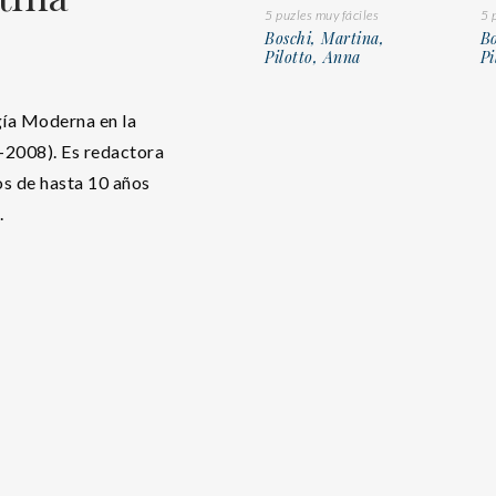
5 puzles muy fáciles
5 
Boschi, Martina,
Bo
Pilotto, Anna
Pi
gía Moderna en la
2-2008). Es redactora
ños de hasta 10 años
.