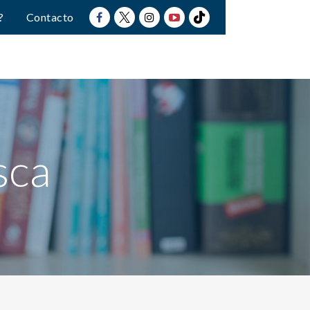
?
Contacto
sca