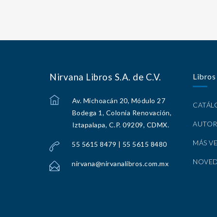
Nirvana Libros S.A. de C.V.
Libros
Av. Michoacán 20, Módulo 27
CATÁ
Bodega 1, Colonia Renovación,
AUTOR
Iztapalapa, C.P. 09209, CDMX.
MÁS V
55 5615 8479 | 55 5615 8480
NOVE
nirvana@nirvanalibros.com.mx