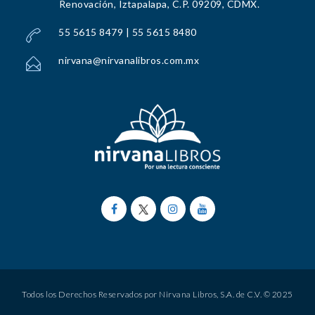
Renovación, Iztapalapa, C.P. 09209, CDMX.
55 5615 8479 | 55 5615 8480
nirvana@nirvanalibros.com.mx
Todos los Derechos Reservados por Nirvana Libros, S.A. de C.V. © 2025