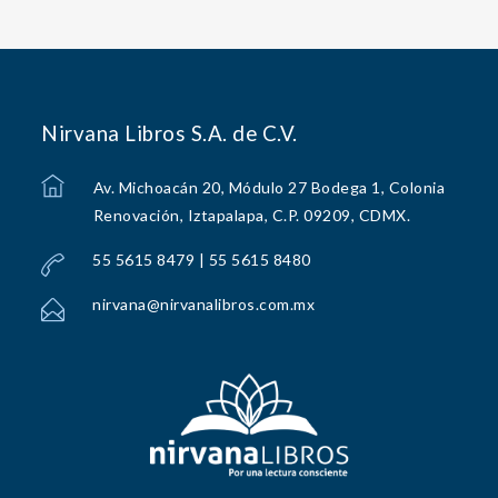
Nirvana Libros S.A. de C.V.
Av. Michoacán 20, Módulo 27 Bodega 1, Colonia
Renovación, Iztapalapa, C.P. 09209, CDMX.
55 5615 8479 | 55 5615 8480
nirvana@nirvanalibros.com.mx