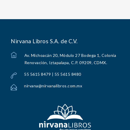
Nirvana Libros S.A. de C.V.
Av. Michoacán 20, Módulo 27 Bodega 1, Colonia
Renovación, Iztapalapa, C.P. 09209, CDMX.
55 5615 8479 | 55 5615 8480
nirvana@nirvanalibros.com.mx