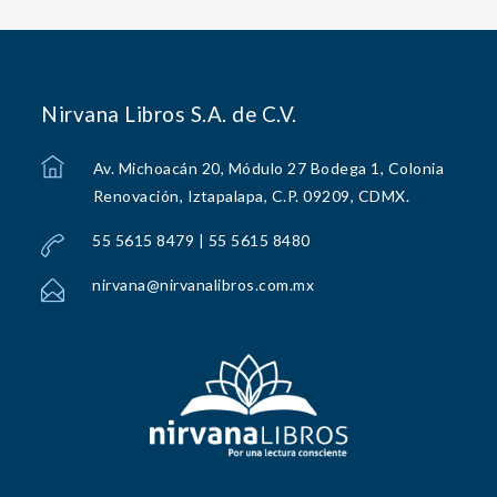
Nirvana Libros S.A. de C.V.
Av. Michoacán 20, Módulo 27 Bodega 1, Colonia
Renovación, Iztapalapa, C.P. 09209, CDMX.
55 5615 8479 | 55 5615 8480
nirvana@nirvanalibros.com.mx