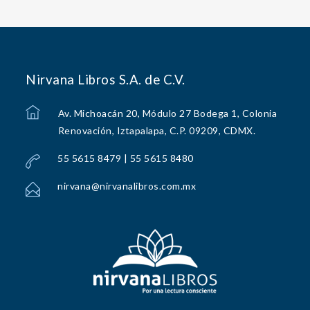
Nirvana Libros S.A. de C.V.
Av. Michoacán 20, Módulo 27 Bodega 1, Colonia
Renovación, Iztapalapa, C.P. 09209, CDMX.
55 5615 8479 | 55 5615 8480
nirvana@nirvanalibros.com.mx