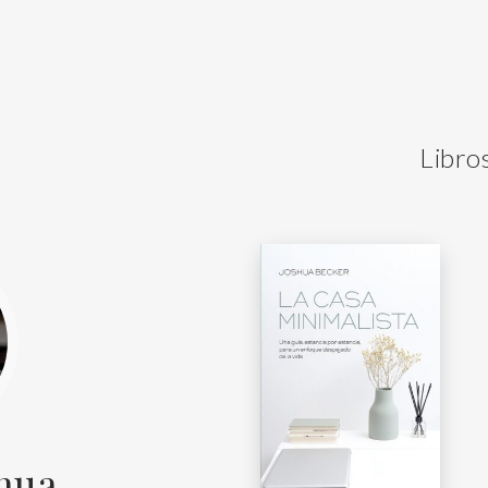
Libro
shua