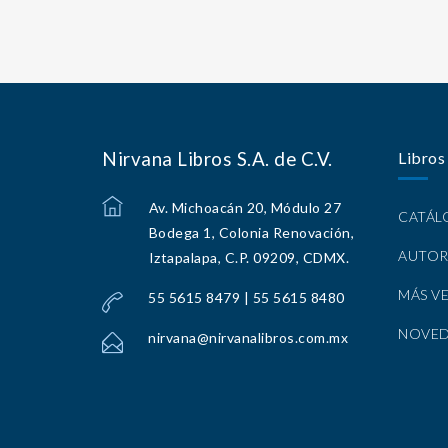
Nirvana Libros S.A. de C.V.
Libros
Av. Michoacán 20, Módulo 27
CATÁ
Bodega 1, Colonia Renovación,
AUTOR
Iztapalapa, C.P. 09209, CDMX.
MÁS V
55 5615 8479 | 55 5615 8480
NOVE
nirvana@nirvanalibros.com.mx