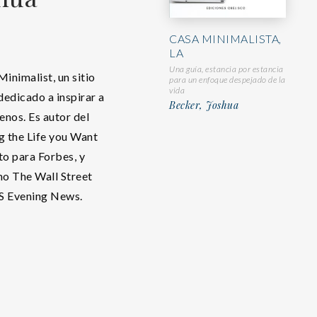
CASA MINIMALISTA,
LA
Una guía, estancia por estancia
inimalist, un sitio
para un enfoque despejado de la
vida
dedicado a inspirar a
Becker, Joshua
enos. Es autor del
g the Life you Want
to para Forbes, y
o The Wall Street
BS Evening News.