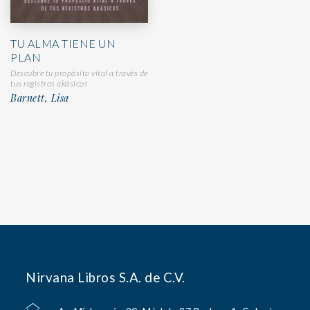
TU ALMA TIENE UN
PLAN
Descubre tu propósito vital a través de
tus registros akásicos
Barnett, Lisa
Nirvana Libros S.A. de C.V.