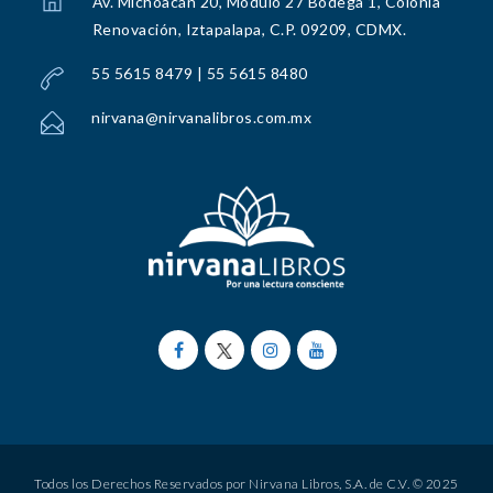
Av. Michoacán 20, Módulo 27 Bodega 1, Colonia
Renovación, Iztapalapa, C.P. 09209, CDMX.
55 5615 8479 | 55 5615 8480
nirvana@nirvanalibros.com.mx
Todos los Derechos Reservados por Nirvana Libros, S.A. de C.V. © 2025