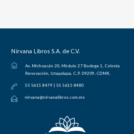
Nirvana Libros S.A. de C.V.
Av. Michoacán 20, Módulo 27 Bodega 1, Colonia
Renovación, Iztapalapa, C.P. 09209, CDMX.
55 5615 8479 | 55 5615 8480
nirvana@nirvanalibros.com.mx