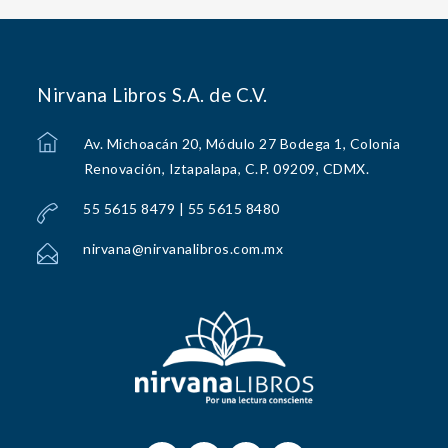
Nirvana Libros S.A. de C.V.
Av. Michoacán 20, Módulo 27 Bodega 1, Colonia
Renovación, Iztapalapa, C.P. 09209, CDMX.
55 5615 8479 | 55 5615 8480
nirvana@nirvanalibros.com.mx