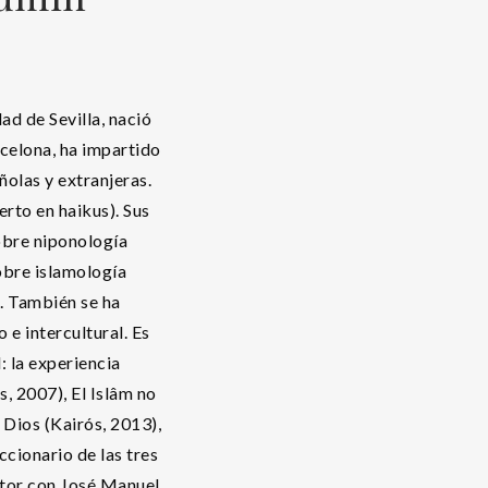
ad de Sevilla, nació
celona, ha impartido
ñolas y extranjeras.
rto en haikus). Sus
obre niponología
obre islamología
 También se ha
 e intercultural. Es
 la experiencia
, 2007), El Islâm no
n Dios (Kairós, 2013),
ccionario de las tres
utor con José Manuel