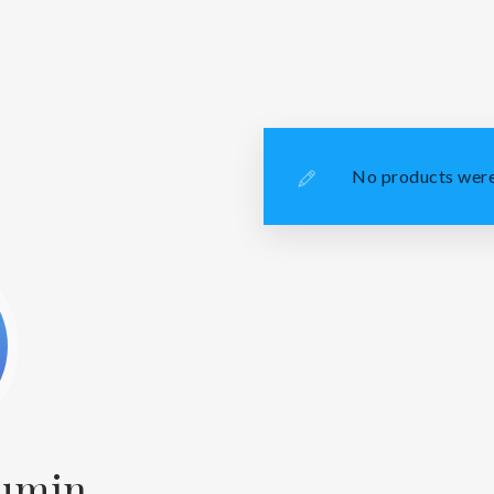
No products were
mumin