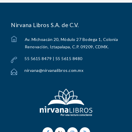
Nirvana Libros S.A. de C.V.
Av. Michoacán 20, Módulo 27 Bodega 1, Colonia
Renovación, Iztapalapa, C.P. 09209, CDMX.
55 5615 8479 | 55 5615 8480
nirvana@nirvanalibros.com.mx