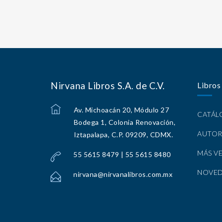
Nirvana Libros S.A. de C.V.
Libros
Av. Michoacán 20, Módulo 27
CATÁ
Bodega 1, Colonia Renovación,
AUTOR
Iztapalapa, C.P. 09209, CDMX.
MÁS V
55 5615 8479 | 55 5615 8480
NOVE
nirvana@nirvanalibros.com.mx