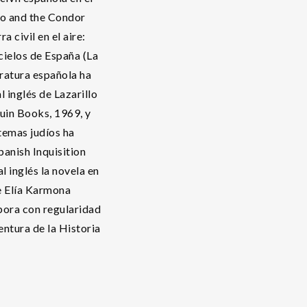
co and the Condor
 civil en el aire:
 cielos de España (La
eratura española ha
 inglés de Lazarillo
uin Books, 1969, y
temas judíos ha
anish Inquisition
l inglés la novela en
e Elía Karmona
bora con regularidad
entura de la Historia