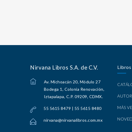
Nirvana Libros S.A. de C.V.
Libros
Av. Michoacán 20, Módulo 27
CATÁ
Bodega 1, Colonia Renovación,
AUTOR
Iztapalapa, C.P. 09209, CDMX.
MÁS V
55 5615 8479 | 55 5615 8480
NOVE
nirvana@nirvanalibros.com.mx