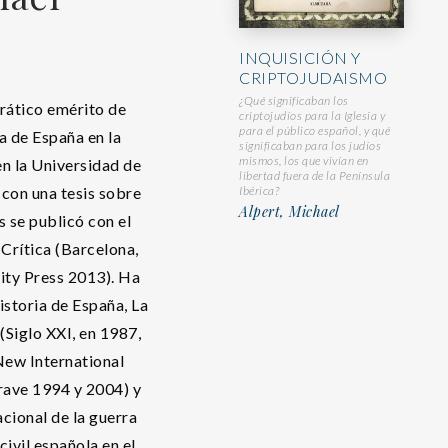
INQUISICIÓN Y
CRIPTOJUDAISMO
¿Qué significaban los
rático emérito de
criptojudíos para la Iglesia y
para el público español, y qué
 de España en la
significaban para los judíos
mismos, los que vivían en
n la Universidad de
libertad fuera de la Península
Ibérica?
con una tesis sobre
Alpert, Michael
s se publicó con el
 Crítica (Barcelona,
ity Press 2013). Ha
istoria de España, La
Siglo XXI, en 1987,
New International
grave 1994 y 2004) y
acional de la guerra
civil española en el