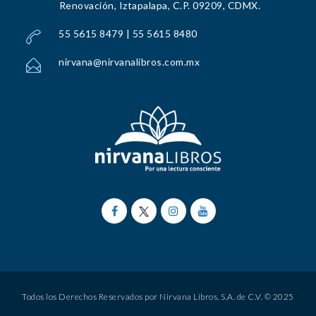
Renovación, Iztapalapa, C.P. 09209, CDMX.
55 5615 8479 | 55 5615 8480
nirvana@nirvanalibros.com.mx
Todos los Derechos Reservados por Nirvana Libros, S.A. de C.V. © 2025