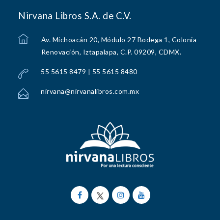
Nirvana Libros S.A. de C.V.
Av. Michoacán 20, Módulo 27 Bodega 1, Colonia
Renovación, Iztapalapa, C.P. 09209, CDMX.
55 5615 8479 | 55 5615 8480
nirvana@nirvanalibros.com.mx