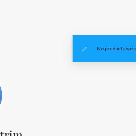
No products were
ltrim