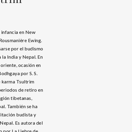
 infancia en New
 Rousmanière Ewing.
arse por el budismo
a la India y Nepal. En
 oriente, ocasión en
odhgaya por S. S.
e karma Tsultrim
eriodos de retiro en
ligión tibetanas,
pal. También se ha
itación budista y
 Nepal. Es autora del
o por La Liebre de