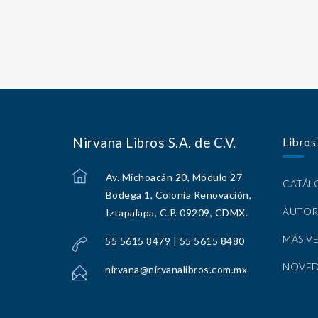
Nirvana Libros S.A. de C.V.
Libros
Av. Michoacán 20, Módulo 27
CATÁ
Bodega 1, Colonia Renovación,
AUTOR
Iztapalapa, C.P. 09209, CDMX.
MÁS V
55 5615 8479 | 55 5615 8480
NOVE
nirvana@nirvanalibros.com.mx