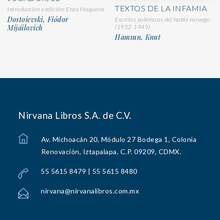
TEXTOS DE LA INFAMIA
Introducción y edición: Enzo Maqueira
Dostoievski, Fiódor
Escritos polémicos del Noble noruego
(1932-1945)
Mijáilovich
Hamsun, Knut
Nirvana Libros S.A. de C.V.
Av. Michoacán 20, Módulo 27 Bodega 1, Colonia
Renovación, Iztapalapa, C.P. 09209, CDMX.
55 5615 8479 | 55 5615 8480
nirvana@nirvanalibros.com.mx