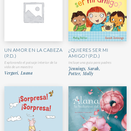
UN AMOR EN LA CABEZA
¿QUIERES SER MI
(P.D.)
AMIGO? (P.D.)
Explorando el paisaje interior de la
Incluye una guía para padres
vida de un maestro
Jennings, Sarah,
Vergari, Luana
Potter, Molly