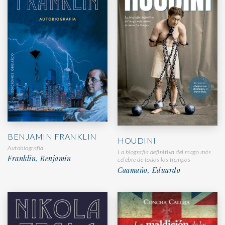
BENJAMIN FRANKLIN
HOUDINI
Autobiografía
La biografía definitiva del mago más
Franklin, Benjamin
célebre de todos los tiempos
Caamaño, Eduardo