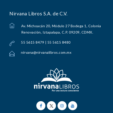
Nirvana Libros S.A. de C.V.
Av. Michoacán 20, Módulo 27 Bodega 1, Colonia
Renovación, Iztapalapa, C.P. 09209, CDMX.
55 5615 8479 | 55 5615 8480
nirvana@nirvanalibros.com.mx