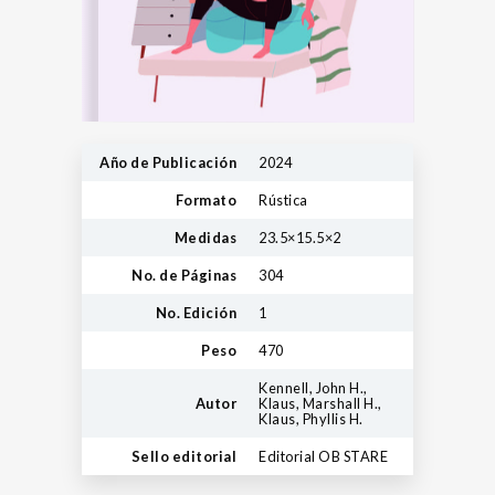
Año de Publicación
2024
Formato
Rústica
Medidas
23.5×15.5×2
No. de Páginas
304
No. Edición
1
Peso
470
Kennell, John H.,
Autor
Klaus, Marshall H.,
Klaus, Phyllis H.
Sello editorial
Editorial OB STARE