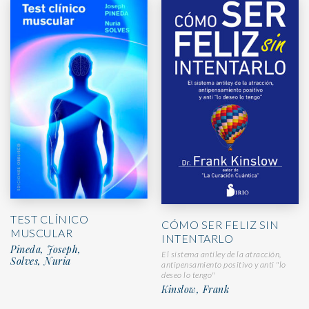
TEST CLÍNICO
CÓMO SER FELIZ SIN
MUSCULAR
INTENTARLO
Pineda, Joseph,
El sistema antiley de la atracción,
Solves, Nuria
antipensamiento positivo y anti "lo
deseo lo tengo"
Kinslow, Frank