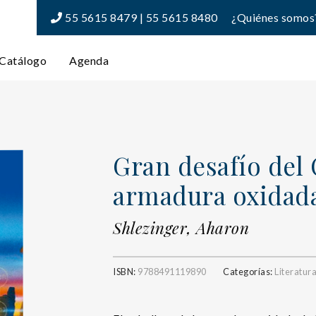
55 5615 8479 | 55 5615 8480
¿Quiénes somos
Catálogo
Agenda
Gran desafío del 
armadura oxidada,
Shlezinger, Aharon
ISBN:
9788491119890
Categorías:
Literatur