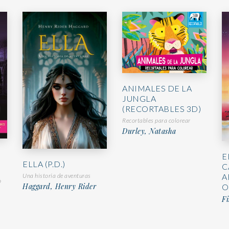
ANIMALES DE LA
JUNGLA
(RECORTABLES 3D)
Recortables para colorear
Durley, Natasha
E
ELLA (P.D.)
C
Una historia de aventuras
A
o
Haggard, Henry Rider
O
Fi