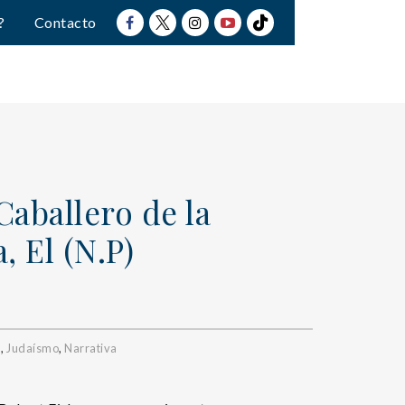
?
Contacto
Caballero de la
 El (N.P)
a
,
Judaísmo
,
Narrativa