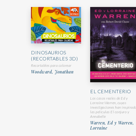
DINOSAURIOS
(RECORTABLES 3D)
Recortables para colorear
Woodward, Jonathan
EL CEMENTERIO
Los casos reales de Ed y
Lorraine Warren, cuyas
investigaciones han inspirad
las películas El conjuro y
Annabelle
Warren, Ed y Warren,
Lorraine