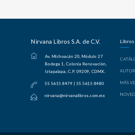
Nirvana Libros S.A. de C.V.
Libros
Av. Michoacán 20, Módulo 27
CATÁ
Bodega 1, Colonia Renovación,
AUTOR
Iztapalapa, C.P. 09209, CDMX.
MÁS V
55 5615 8479 | 55 5615 8480
NOVE
nirvana@nirvanalibros.com.mx