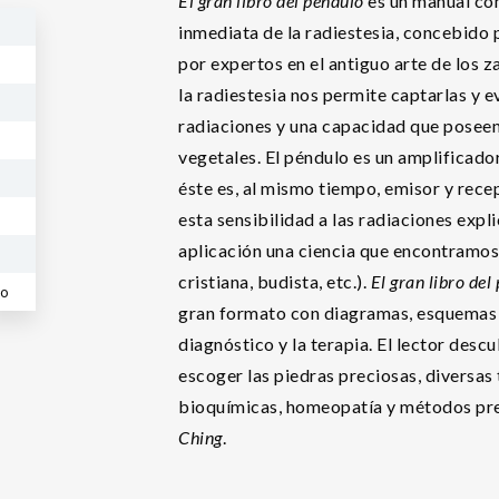
El gran libro del péndulo
es un manual co
inmediata de la radiestesia, concebido 
por expertos en el antiguo arte de los z
la radiestesia nos permite captarlas y ev
radiaciones y una capacidad que poseen
vegetales. El péndulo es un amplificado
éste es, al mismo tiempo, emisor y recep
esta sensibilidad a las radiaciones expli
aplicación una ciencia que encontramos 
cristiana, budista, etc.).
El gran libro de
co
gran formato con diagramas, esquemas e 
diagnóstico y la terapia. El lector des
escoger las piedras preciosas, diversas 
bioquímicas, homeopatía y métodos pred
Ching
.