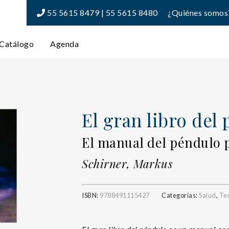
55 5615 8479 | 55 5615 8480
¿Quiénes somos
Catálogo
Agenda
El gran libro del 
El manual del péndulo p
Schirner, Markus
ISBN:
9788491115427
Categorías:
Salud
,
Ter