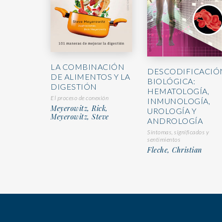
LA COMBINACIÓN
DESCODIFICACIÓ
DE ALIMENTOS Y LA
BIOLÓGICA:
DIGESTIÓN
HEMATOLOGÍA,
El proceso de conexión
INMUNOLOGÍA,
Meyerowitz, Rick,
UROLOGÍA Y
Meyerowitz, Steve
ANDROLOGÍA
Síntomas, significados y
sentimientos
Fleche, Christian