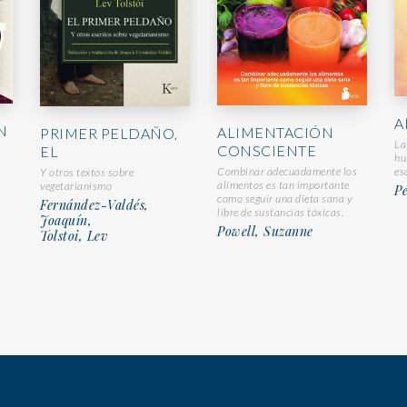
A
N
ALIMENTACIÓN
PRIMER PELDAÑO,
La
CONSCIENTE
EL
hu
Combinar adecuadamente los
es
Y otros textos sobre
alimentos es tan importante
vegetarianismo
Pe
como seguir una dieta sana y
Fernández-Valdés,
libre de sustancias tóxicas.
Joaquín,
Powell, Suzanne
Tolstoi, Lev