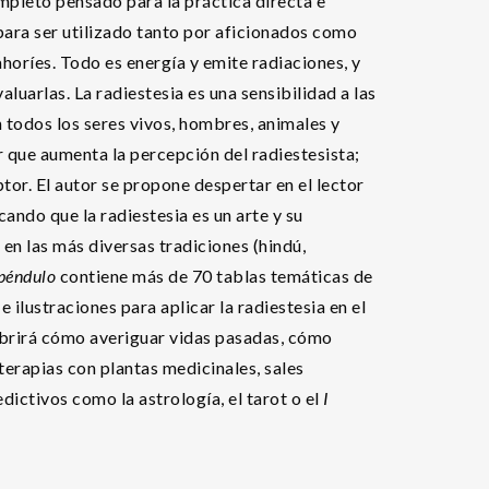
mpleto pensado para la práctica directa e
para ser utilizado tanto por aficionados como
ahoríes. Todo es energía y emite radiaciones, y
aluarlas. La radiestesia es una sensibilidad a las
 todos los seres vivos, hombres, animales y
r que aumenta la percepción del radiestesista;
tor. El autor se propone despertar en el lector
cando que la radiestesia es un arte y su
en las más diversas tradiciones (hindú,
l péndulo
contiene más de 70 tablas temáticas de
ilustraciones para aplicar la radiestesia en el
cubrirá cómo averiguar vidas pasadas, cómo
terapias con plantas medicinales, sales
ictivos como la astrología, el tarot o el
I