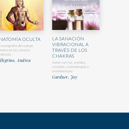
LA SANACIÓN
NATOMÍA OCULTA
VIBRACIONAL A
 iconografía del cuerpo
TRAVÉS DE LOS
mano en las ciencias
otéricas
CHAKRAS
llegrino, Andrea
Sanar con luz, sonidos,
cristales, cromoterapia y
aromaterapia
Gardner, Joy