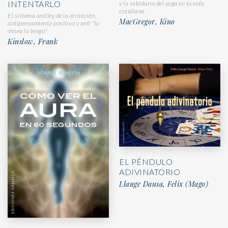
INTENTARLO
y la sabiduría del yoga en tu vida
cotidiana.
El sistema antiley de la atracción,
MacGregor, Kino
antipensamiento positivo y anti "lo
deseo lo tengo"
Kinslow, Frank
EL PÉNDULO
ADIVINATORIO
Llauge Dausa, Felix (Mago)