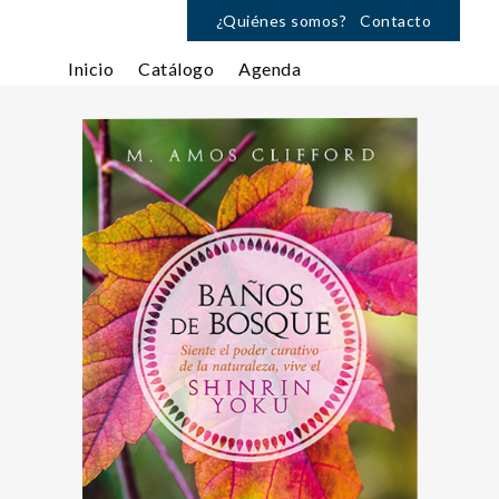
¿Quiénes somos?
Contacto
Inicio
Catálogo
Agenda