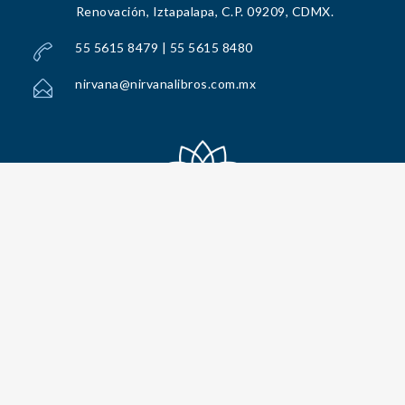
Renovación, Iztapalapa, C.P. 09209, CDMX.
55 5615 8479 | 55 5615 8480
nirvana@nirvanalibros.com.mx
Todos los Derechos Reservados por Nirvana Libros, S.A. de C.V. © 2025