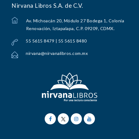
Nirvana Libros S.A. de C.V.
Av. Michoacán 20, Módulo 27 Bodega 1, Colonia
Renovación, Iztapalapa, C.P. 09209, CDMX.
55 5615 8479 | 55 5615 8480
nirvana@nirvanalibros.com.mx