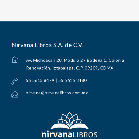
Nirvana Libros S.A. de C.V.
Av. Michoacán 20, Módulo 27 Bodega 1, Colonia
Renovación, Iztapalapa, C.P. 09209, CDMX.
55 5615 8479 | 55 5615 8480
nirvana@nirvanalibros.com.mx