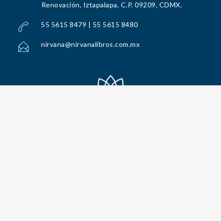
Renovación, Iztapalapa, C.P. 09209, CDMX.
55 5615 8479 | 55 5615 8480
nirvana@nirvanalibros.com.mx
Todos los Derechos Reservados por Nirvana Libros, S.A. de C.V. © 2025