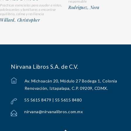
responsable
Practicas esenciales para ayudar a niños,
Rodriguez, Nora
adolescentes y familiares a encontrar
equilibrio, calma y resiliencia
Willard, Christopher
Nirvana Libros S.A. de C.V.
Av. Michoacán 20, Módulo 27 Bodega 1, Colonia
Renovación, Iztapalapa, C.P. 09209, CDMX.
55 5615 8479 | 55 5615 8480
nirvana@nirvanalibros.com.mx