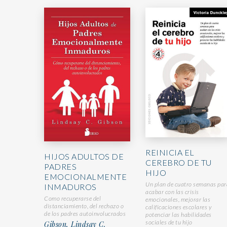
REINICIA EL
HIJOS ADULTOS DE
CEREBRO DE TU
PADRES
HIJO
EMOCIONALMENTE
Un plan de cuatro semanas par
INMADUROS
acabar con las crisis
Como recuperarse del
emocionales, mejorar las
distanciamiento, del rechazo o
calificaciones escolares y
de los padres autoinvolucrados
potenciar las habilidades
sociales de tu hijo
Gibson, Lindsay C.