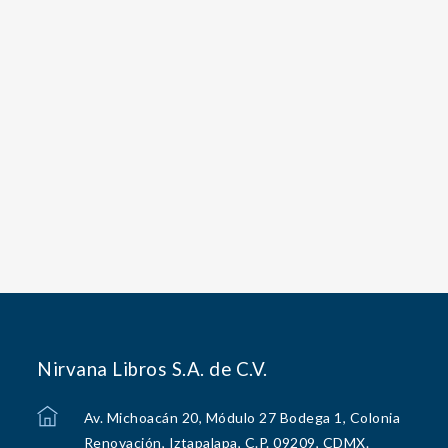
Nirvana Libros S.A. de C.V.
Av. Michoacán 20, Módulo 27 Bodega 1, Colonia
Renovación, Iztapalapa, C.P. 09209, CDMX.