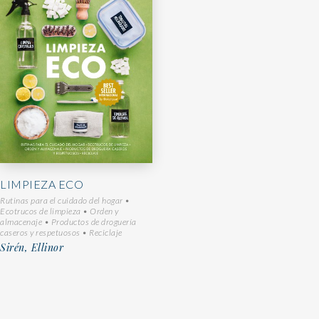
LIMPIEZA ECO
Rutinas para el cuidado del hogar •
Ecotrucos de limpieza • Orden y
almacenaje • Productos de droguería
caseros y respetuosos • Reciclaje
Sirén, Ellinor