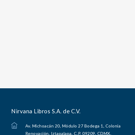
Nirvana Libros S.A. de C.V.
Av. Michoacán 20, Módulo 27 Bodega 1, Colonia
Renovación, Iztapalapa, C.P. 09209, CDMX.