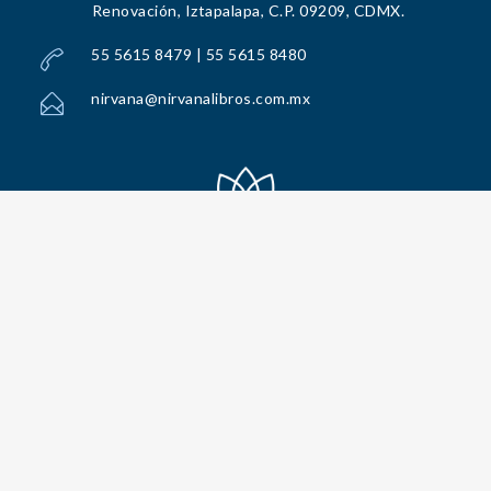
Renovación, Iztapalapa, C.P. 09209, CDMX.
55 5615 8479 | 55 5615 8480
nirvana@nirvanalibros.com.mx
Todos los Derechos Reservados por Nirvana Libros, S.A. de C.V. © 2025