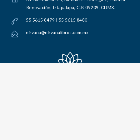
Renovación, Iztapalapa, C.P. 09209, CDMX.
55 5615 8479 | 55 5615 8480
nirvana@nirvanalibros.com.mx
Todos los Derechos Reservados por Nirvana Libros, S.A. de C.V. © 2025