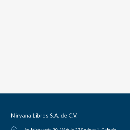
Nirvana Libros S.A. de C.V.
Av. Michoacán 20, Módulo 27 Bodega 1, Colonia